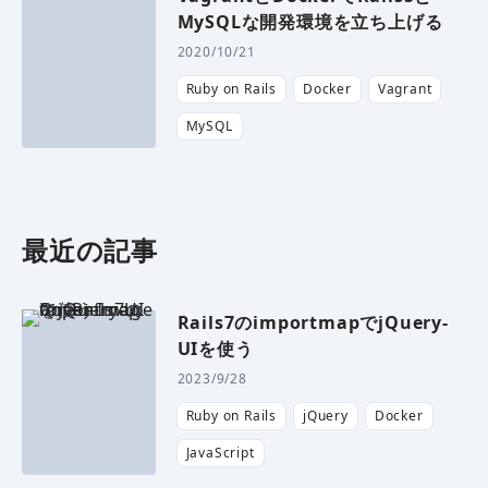
MySQLな開発環境を立ち上げる
2020/10/21
Ruby on Rails
Docker
Vagrant
MySQL
最近の記事
Rails7のimportmapでjQuery-
UIを使う
2023/9/28
Ruby on Rails
jQuery
Docker
JavaScript