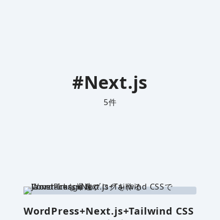
#Next.js
5
件
WordPress+Next.js+Tailwind CSS