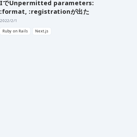
IでUnpermitted parameters:
:format, :registrationが出た
2022/2/1
Ruby on Rails
Next.js