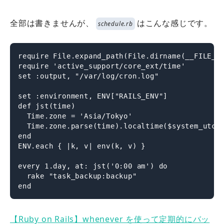
全部は書きませんが、
はこんな感じです。
schedule.rb
require File.expand_path(File.dirname(__FILE__)
require 'active_support/core_ext/time'

set :output, "/var/log/cron.log"

set :environment, ENV["RAILS_ENV"]

def jst(time)

  Time.zone = 'Asia/Tokyo'

  Time.zone.parse(time).localtime($system_utc_o
end

ENV.each { |k, v| env(k, v) }

every 1.day, at: jst('0:00 am') do

  rake "task_backup:backup"

end
【Ruby on Rails】whenever を使って定期的にバッ