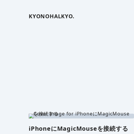
KYONOHALKYO.
iPhoneにMagicMouseを接続する